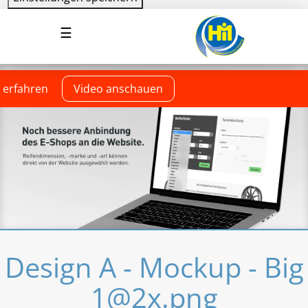
Direkt
Navigation
☰
zum
aktivieren/deaktivieren
Inhalt
 erfahren
Video anschauen
Design A - Mockup - Big
1@2x.png