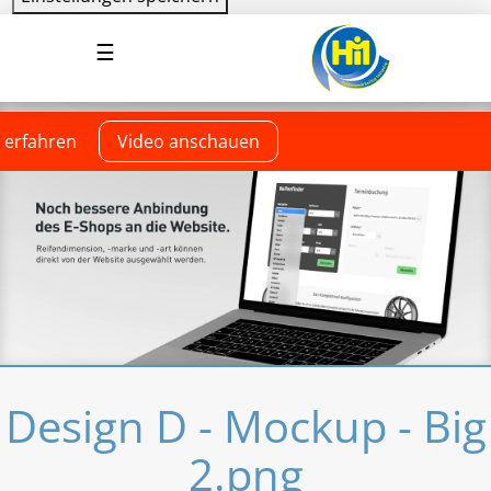
Direkt
Navigation
☰
zum
aktivieren/deaktivieren
Inhalt
 erfahren
Video anschauen
Design D - Mockup - Big
2.png