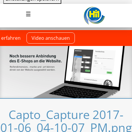
Direkt
Navigation
☰
zum
aktivieren/deaktivieren
Inhalt
 erfahren
Video anschauen
Capto_Capture 2017-
01-06_04-10-07_PM.png